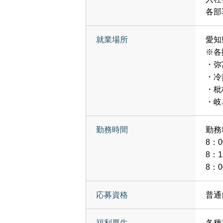
各部
就業場所
愛知
※各
・弥
・冷
・枇
・岐
勤務時間
勤務
8：0
8：1
8：
応募資格
普通
福利厚生
各種