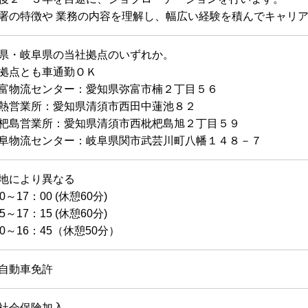
署の特徴や 業務の内容を理解し、幅広い経験を積んでキャリ
県・岐阜県の当社拠点のいずれか。
拠点とも車通勤ＯＫ
富物流センター：愛知県弥富市楠２丁目５６
熱営業所：愛知県清須市西田中蓮池８２
杷島営業所：愛知県清須市西枇杷島旭２丁目５９
阜物流センター：岐阜県関市武芸川町八幡１４８－７
地により異なる
0～17：00 (休憩60分)
5～17：15 (休憩60分)
00～16：45（休憩50分）
自動車免許
社会保険加入