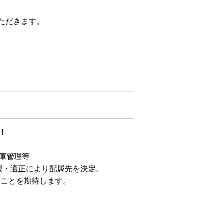
ただきます。
！
庫管理等
望・適正により配属先を決定。
ることを期待します。