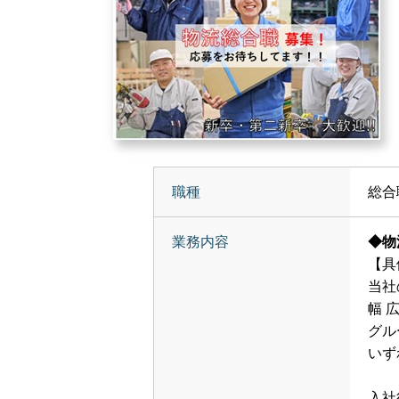
職種
総合
業務内容
◆物
【具
当社
幅 
グル
いず
入社