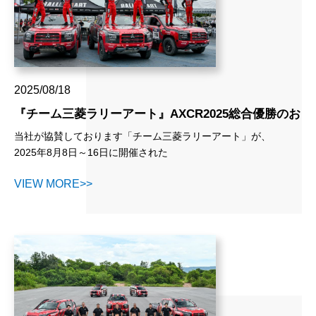
2025/08/18
『チーム三菱ラリーアート』AXCR2025総合優勝のお
知らせ
当社が協賛しております「チーム三菱ラリーアート」が、
2025年8月8日～16日に開催された
「アジアクロスカントリーラリー2025（AXCR2025）」におい
VIEW MORE>>
て
見事総合優勝を果たしました。
世界有数の過酷な環境で行われる本大会での優勝は、
チームの皆さまの高い技術力と不屈の精神の賜物です。
協賛企業として、この快挙に関わることができましたことを、大
変光栄に思います。
当社は今後も「挑戦と進化」を続けるチーム三菱ラリーアートを
応援してまいります。