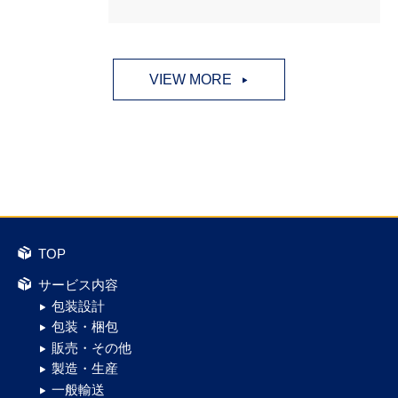
れ、
過酷な自然環境下での走行技術と車両性能が試される国際的な競
技大会です。
VIEW MORE
困難な挑戦に立ち向かうチーム三菱ラリーアートの姿勢に共感
し、
この協賛を通じて、
モータースポーツの発展と技術革新への
貢献ができればと考えています！
ラリーカーのリア部には、当社の社名が掲載されています。
今後も挑戦を続ける同チームを通じて、
ものづくりへの情熱や技術革新を共に支えていきます！
TOP
▼大会の詳細・特設ページはこちら▼
サービス内容
AXCR2025特設サイト（三菱）
包装設計
包装・梱包
https://www.mitsubishi-
販売・その他
motors.com/jp/brand/ralliart/axcr/axcr2025/
製造・生産
一般輸送