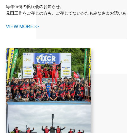
毎年恒例の拡販会のお知らせ。
見田工作をご存じの方も、ご存じでないかたもみなさまお誘いあ
わせの上、ご来場いただけますと幸いです。
VIEW MORE>>
日時：2025年10月30日（木） 午前10：00～
場所：見田工作㈱ 本社（名古屋市南区豊田4丁目5番20号）
展示：◆三菱自動車
◆三菱重工製 エアコン
その他、産地直送もぎたてのリンゴ・梨など（長野県松川町よ
り）
皆様のお越しをお待ちしております。
当日はお気をつけてお越しください。