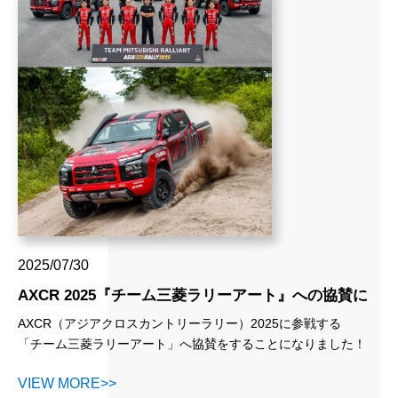
三菱自動車工業株式会社 ニュースリリース
https://www.mitsubishi-
motors.com/jp/newsroom/newsrelease/2025/20250818_1.html
2025/07/30
AXCR 2025『チーム三菱ラリーアート』への協賛に
ついて
AXCR（アジアクロスカントリーラリー）2025に
参戦する
「チーム三菱ラリーアート」へ協賛をすることになりました！
VIEW MORE>>
AXCR
は、アジア最大級のクロスカントリーラリーとして知ら